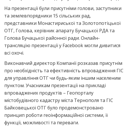
На презентації були присутніми голови, заступники
та землевпорядники 15 сільських рад,
представники Монастириської та Золотопотіцької
ОТГ, Голова, керівник апарату Бучацької РДА та
Голова Бучацької районної ради. Онлайн-
трансляцію презентації у Facebook могли дивитися
всі охочі.
Виконавчий директор Компанії розказав присутнім
про необхідність та ефективність впровадження ГІС
для управління ОТГ чи будь-яким іншим населеним
пунктом. Учасникам презентації на прикладі
впроваджених продуктів – Геопорталу
містобудівного кадастру міста Тернополя та ГІС
Байковецької ОТГ було продемонстровано
принцип роботи геоінформаційної системи, її
функції, можливості та переваги.