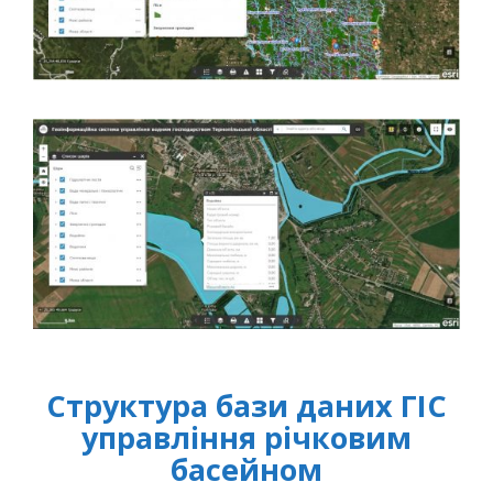
Структура бази даних ГІС
управління річковим
басейном