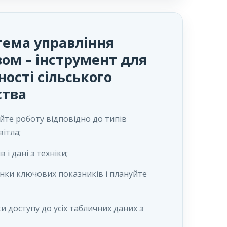
тема управління
ом – інструмент для
ості сільського
ства
уйте роботу відповідно до типів
вітла;
і дані з техніки;
інки ключових показників і плануйте
и доступу до усіх табличних даних з