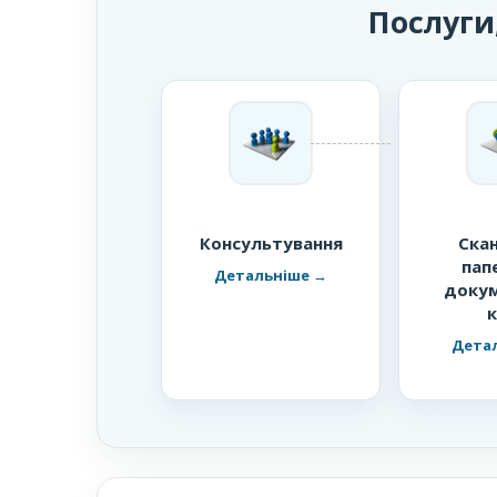
Послуги
Консультування
Ска
пап
докум