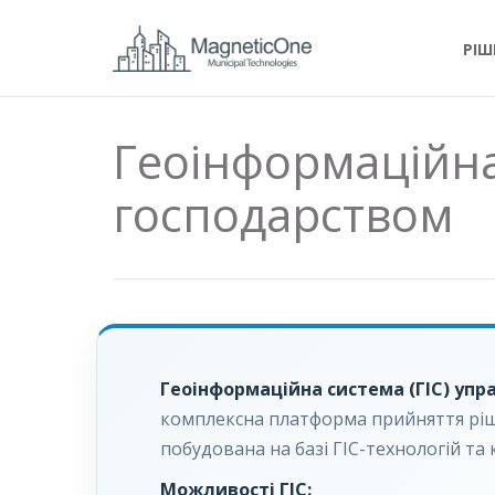
РІШ
Геоінформаційн
господарством
Геоінформаційна система (ГІС) уп
комплексна платформа прийняття ріше
побудована на базі ГІС-технологій та
Можливості ГІС: