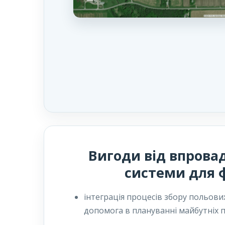
Вигоди від впрова
системи для ф
інтеграція процесів збору польови
допомога в плануванні майбутніх по