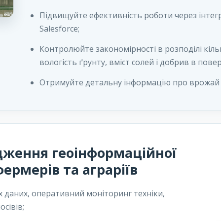
Підвищуйте ефективність роботи через інтеграц
Salesforce;
Контролюйте закономірності в розподілі кіл
вологість ґрунту, вміст солей і добрив в пове
Отримуйте детальну інформацію про врожай 
дження геоінформаційної
ермерів та аграріїв
х даних, оперативний моніторинг техніки,
сівів;