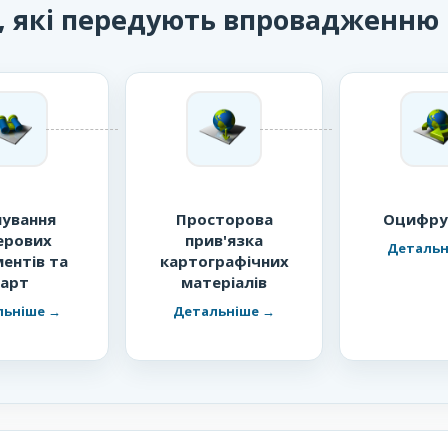
, які передують впровадженню
нування
Просторова
Оцифру
ерових
прив'язка
ентів та
картографічних
карт
матеріалів