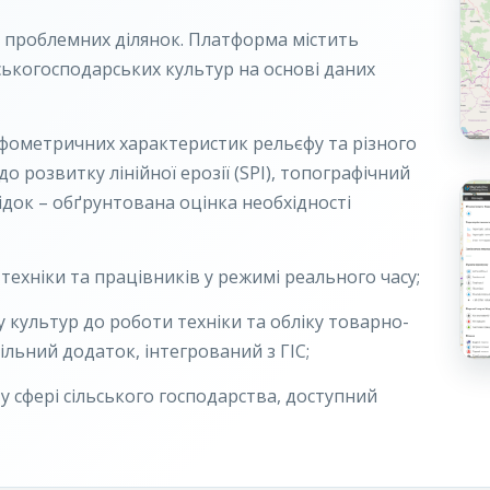
я проблемних ділянок. Платформа містить
ськогосподарських культур на основі даних
ометричних характеристик рельєфу та різного
до розвитку лінійної ерозії (SPI), топографічний
слідок – обґрунтована оцінка необхідності
техніки та працівників у режимі реального часу;
ну культур до роботи техніки та обліку товарно-
льний додаток, інтегрований з ГІС;
у сфері сільського господарства, доступний