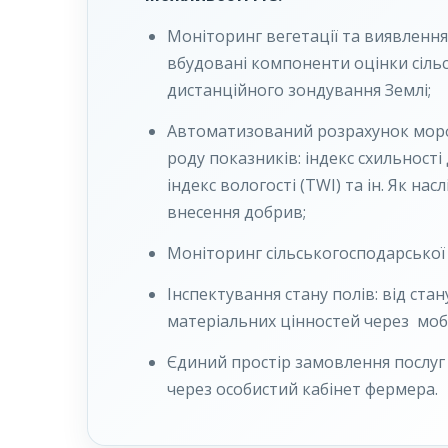
Моніторинг вегетації та виявленн
вбудовані компоненти оцінки сіль
дистанційного зондування Землі;
Автоматизований розрахунок морф
роду показників: індекс схильності 
індекс вологості (TWI) та ін. Як на
внесення добрив;
Моніторинг сільськогосподарської 
Інспектування стану полів: від ста
матеріальних цінностей через мобі
Єдиний простір замовлення послуг 
через особистий кабінет фермера.