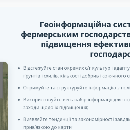
Геоінформаційна сис
фермерським господарств
підвищення ефективн
господар
Відстежуйте стан окремих с/г культур і адапт
ґрунтів і схилів, кількості добрив і сонячного с
Отримуйте та структуруйте інформацію з полів 
Використовуйте весь набір інформації для оц
заходи щодо їх підвищення;
Виявляйте тенденції та закономірності завдяк
прив’язкою до карти;