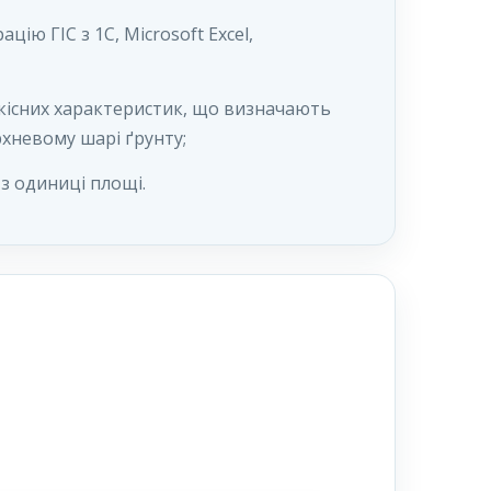
ію ГІС з 1С, Microsoft Excel,
ькісних характеристик, що визначають
рхневому шарі ґрунту;
з одиниці площі.