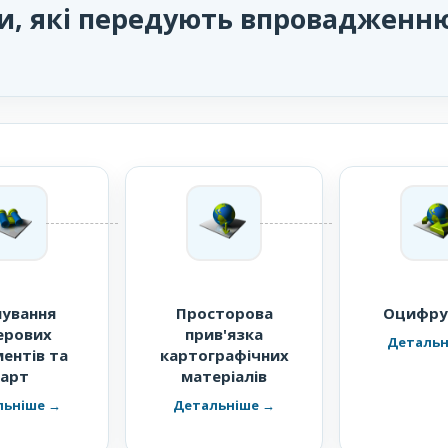
и, які передують впровадженн
нування
Просторова
Оцифру
ерових
прив'язка
ентів та
картографічних
карт
матеріалів