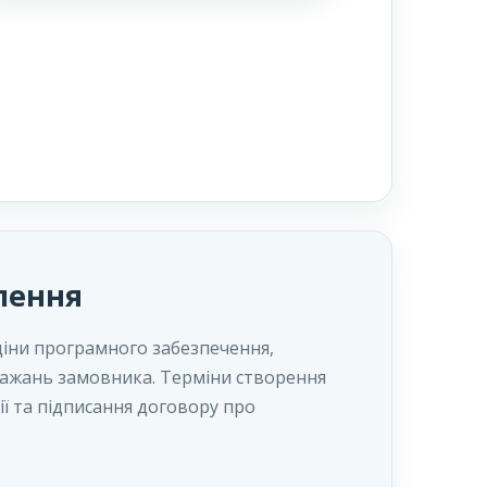
лення
ціни програмного забезпечення,
побажань замовника. Терміни створення
ії та підписання договору про