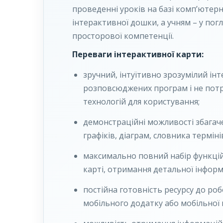
проведенні уроків на базі комп’ютер
інтерактивної дошки, а учням – у пог
просторової компетенції.
Переваги інтерактивної карти:
зручний, інтуїтивно зрозумілий ін
розповсюджених програм і не пот
технологій для користування;
демонстраційні можливості збагач
графіків, діаграм, словника
терміні
максимально повний набір функцій 
карті, отримання детальної інформ
постійна готовність ресурсу до робо
мобільного додатку або мобільної в