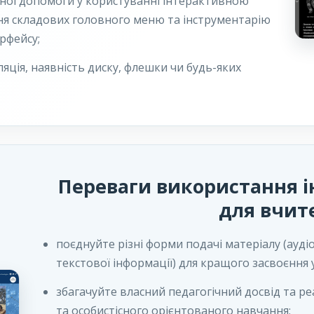
ної допомоги у користуванні інтерактивною
ня складових головного меню та інструментарію
рфейсу;
ляція, наявність диску, флешки чи будь-яких
Переваги використання і
для вчит
поєднуйте різні форми подачі матеріалу (аудіо
текстової інформації) для кращого засвоєння 
збагачуйте власний педагогічний досвід та 
та особистісного орієнтованого навчання;