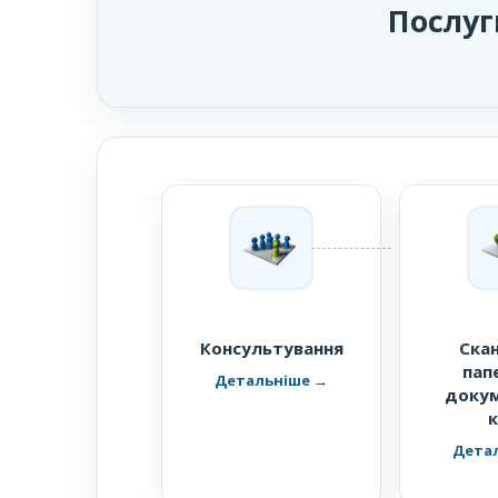
Послуг
Консультування
Ска
пап
докум