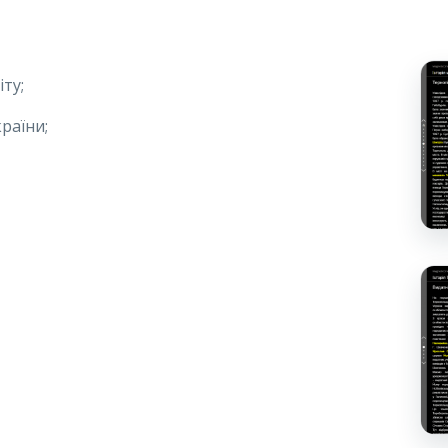
ту;
раїни;