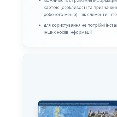
можливість отримання інформацій
картою (особливості та призначен
робочого меню) – як елементи інте
для користування не потрібні інста
інших носіїв інформації.