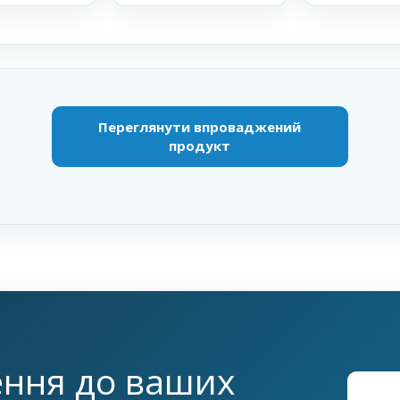
Переглянути впроваджений
продукт
ення до ваших