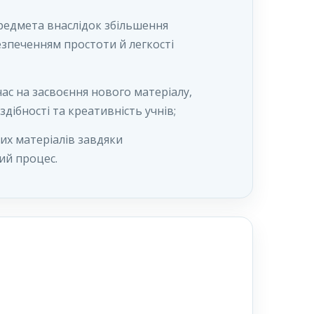
редмета внаслідок збільшення
езпеченням простоти й легкості
ас на засвоєння нового матеріалу,
дібності та креативність учнів;
их матеріалів завдяки
ий процес.