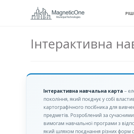
РІШ
Інтерактивна на
Інтерактивна навчальна карта
–
ел
покоління, який поєднує у собі власт
картографічного посібника для вивчен
предметів. Розроблений за сучасними 
вимогам навчальної програми з відпо
який шляхом поєднання різних форм с