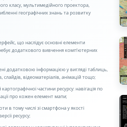
ного класу, мультимедійного проектора,
либленні географічних знань та розвитку
терфейс, що наслідує основні елементи
ребує додаткового вивчення комп’ютерних
ені додатковою інформацією у вигляді таблиць,
в, слайдів, відеоматеріалів, анімацій тощо;
картографічної частини ресурсу: навігація по
ації про кожен елемент мапи;
ти в тому числі зі смартфона у якості
ерсії ресурсу;