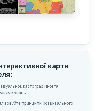
нтерактивної карти
еля:
візуальної, картографічної та
учнями знань;
реалізовуйте принципи розвивального