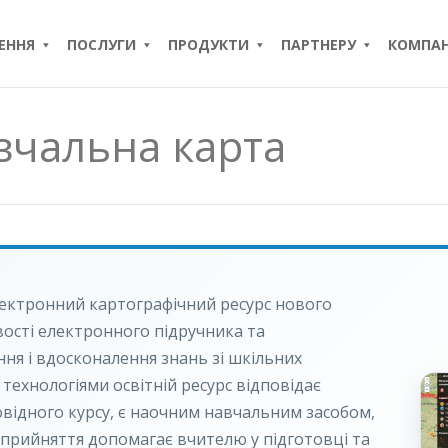
ЕННЯ
ПОСЛУГИ
ПРОДУКТИ
ПАРТНЕРУ
КОМПАН
вчальна карта
ектронний картографічний ресурс нового
ивості електронного підручника та
ня і вдосконалення знань зі шкільних
технологіями освітній ресурс відповідає
відного курсу, є наочним навчальним засобом,
прийняття допомагає вчителю у підготовці та