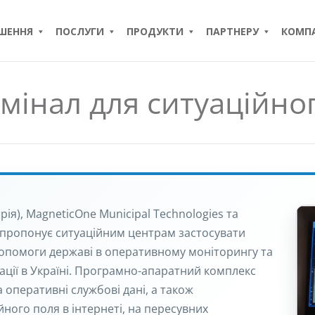
ІШЕННЯ
ПОСЛУГИ
ПРОДУКТИ
ПАРТНЕРУ
КОМПА
мінал для ситуаційно
ія), MagneticOne Municipal Technologies та
 пропонує ситуаційним центрам застосувати
опомоги державі в оперативному моніторингу та
уації в Україні. Програмно-апаратний комплекс
а оперативні службові дані, а також
ного поля в інтернеті, на пересувних