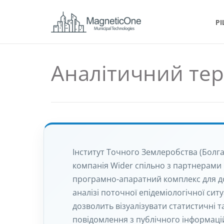
Р
Аналітичний тер
Інститут Точного Землеробства (Болгар
компанія Wider спільно з партнерами
програмно-апаратний комплекс для д
аналізі поточної епідеміологічної сит
дозволить візуалізувати статистичні т
повідомлення з публічного інформацій