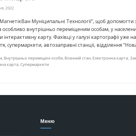
ня, 2022
 “МагнетікВан Муніципальні Технології”, щоб допомогти 
а особливо внутрішньо переміщеним особам, у населени
 інтерактивну карту. Фахівці у галузі картографії уже на
ття, супермаркети, автозаправні станції, відділення “Нов
ом
,
Внутрішньо переміщені особи
,
Воєнний стан
,
Електронна карта
,
За
вна карта
,
Супермаркети
Меню