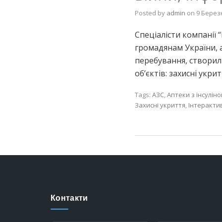
Posted by
admin
on
9 Берез
Спеціалісти компанії
громадянам України, 
перебування, створили
об’єктів: захисні укри
Tags:
АЗС
,
Аптеки з інсулін
Захисні укриття
,
Інтеракти
Контакти