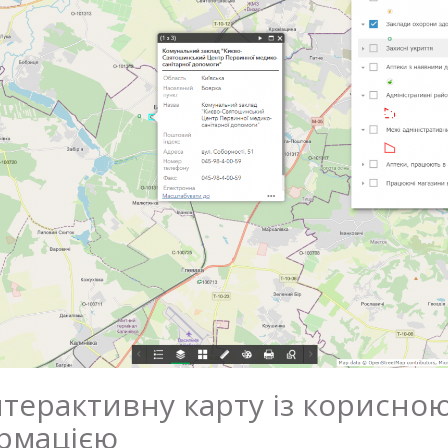
терактивну карту із корисною
ормацією