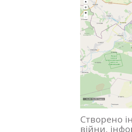
Створено ін
війни, інф