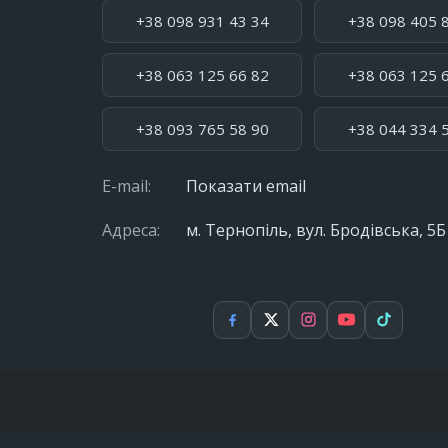
Телефон:
+38 098 931 43 34
+38 098 405 
+38 063 125 66 82
+38 063 125 
+38 093 765 58 90
+38 044 334 
E-mail:
Показати email
Адреса:
м. Тернопіль, вул. Бродівська, 5Б
Facebook
X
Instagram
YouTube
TikTok