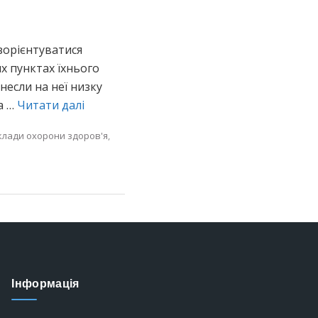
зорієнтуватися
х пунктах їхнього
несли на неї низку
а …
Читати далі
клади охорони здоров'я
,
Інформація