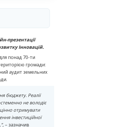
йн-презентації
звитку Інновацій.
для понад 70-ти
 територією громади:
сний аудит земельних
ди.
ння бюджету.
Реалії
остеменно не володіє
оцінно отримувати
ення інвестиційної
.
”,
– зазначив