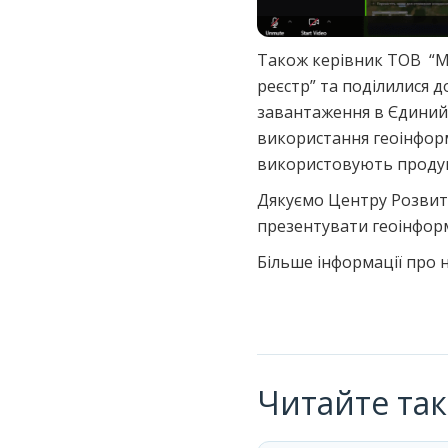
Також керівник ТОВ “М
реєстр” та поділилися 
завантаження в Єдиний
використання геоінформ
використовують продук
Дякуємо Центру Розвитк
презентувати геоінформ
Більше інформації про 
Читайте та