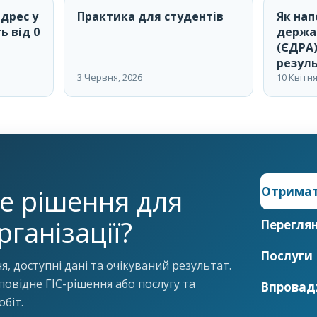
адрес у
Практика для студентів
Як на
ь від 0
держа
(ЄДРА)
резул
3 Червня, 2026
10 Квітня
е рішення для
Отримат
рганізації?
Перегля
Послуги
, доступні дані та очікуваний результат.
овідне ГІС-рішення або послугу та
Впровад
обіт.