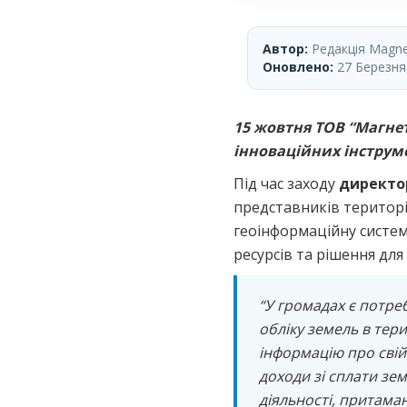
Автор:
Редакція Magnet
Оновлено:
27 Березня
15 жовтня ТОВ “Магнет
інноваційних інструм
Під час заходу
директо
представників територі
геоінформаційну систе
ресурсів та рішення дл
“
У громадах є потре
обліку земель в тер
інформацію про свій
доходи зі сплати зе
діяльності, притама