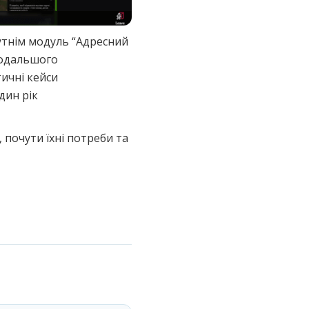
утнім модуль “Адресний
подальшого
ичні кейси
дин рік
 почути їхні потреби та