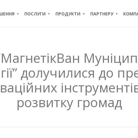
ІШЕННЯ
ПОСЛУГИ
ПРОДУКТИ
ПАРТНЕРУ
КОМПА
“МагнетікВан Муніцип
гії” долучилися до пре
ваційних інструменті
розвитку громад