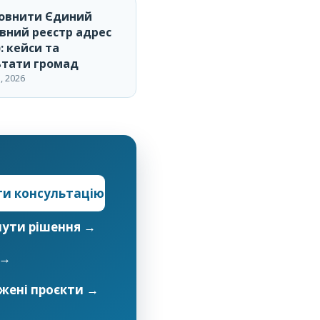
повнити Єдиний
вний реєстр адрес
: кейси та
ьтати громад
, 2026
и консультацію
нути рішення →
 →
жені проєкти →