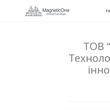
Р
ТОВ 
Техноло
інно