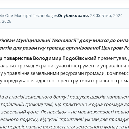
icOne Municipal Technologies
Опубліковано:
23 Жовтня, 2024
, 2026
ікВан Муніципальні Технології” долучилися до онла
ентів для розвитку громад
організованої Центром Ро
р товариства Володимир Подобівський
презентував 
альних громад України сучасні інструменти управління
му управління земельними ресурсами громади, комплек
я упорядкування адресного реєстру територіальної грома
ба в аналізі земельного банку і пошуках шдяхів наповне
иторіальній громаді такі, що практично жодна громада д
 земельний фонд. Як наслідок – не має можливості повн
мельного податку, відсутні сприятливі умови для провадж
нне нераціональне використання земельного фонду та ін