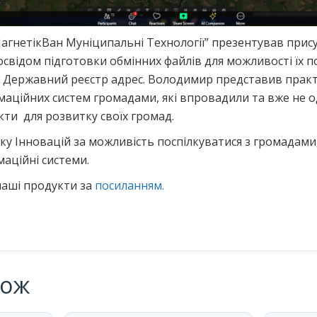
агнетікВан Муніципальні Технології” презентував прис
досвідом підготовки обмінних файлів для можливості їх 
 Державний реєстр адрес. Володимир представив практ
аційних систем громадами, які впровадили та вже не о
ти для розвитку своїх громад.
у Інновацій за можливість поспілкуватися з громадами,
аційні системи.
наші продукти за
посиланням.
кож