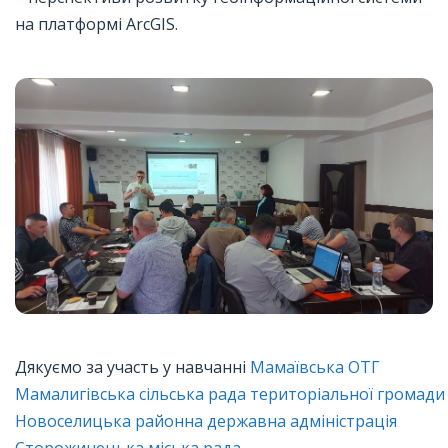
на платформі ArcGIS.
Дякуємо за участь у навчанні
Мамаївська ОТГ
Мамалигівська сільська рада територіальної громади
Новоселицька районна державна адміністрація
Сторожинецька міська рада