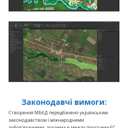
Законодавчі вимоги:
Створення МБКД передбачено українським
законодавством і міжнародними
зобов’язаннями, зокрема в межах програми ЄС