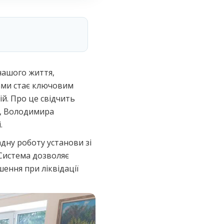
 нашого життя,
ами стає ключовим
й. Про це свідчить
”, Володимира
.
дну роботу установи зі
 Система дозволяє
ення при ліквідації