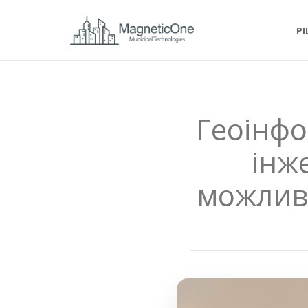
Р
Геоінфо
інж
можливо