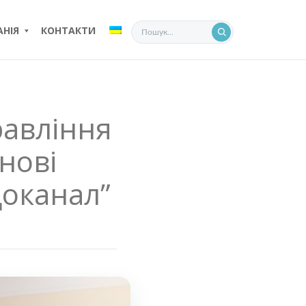
НІЯ
КОНТАКТИ
равління
нові
доканал”