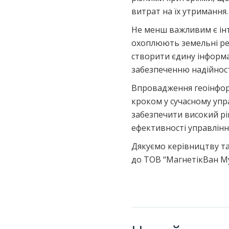
витрат на їх утримання.
Не менш важливим є ін
охоплюють земельні рес
створити єдину інформа
забезпеченню надійност
Впровадження геоінфор
кроком у сучасному упр
забезпечити високий рів
ефективності управлін
Дякуємо керівництву та
до ТОВ “МагнетікВан Му