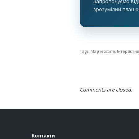
Запропонуємо відп
зрозумілий план р
Tags:
Magneticone
,
Інтеракти
Comments are closed.
Контакти