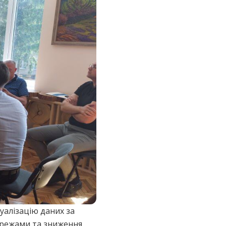
уалізацію даних за
ережами та зниження