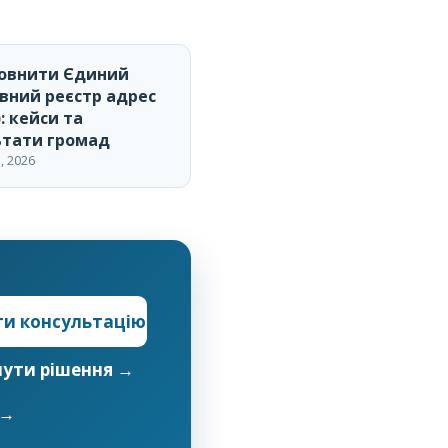
повнити Єдиний
вний реєстр адрес
: кейси та
ьтати громад
, 2026
и консультацію
нути рішення →
 →