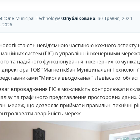
icOne Municipal Technologies
Опубліковано:
30 Травня, 2024
, 2026
технології стають невід’ємною частиною кожного аспекту
маційних систем (ГІС) в управлінні інженерними мереж
го та надійного функціонування інженерних комунікаці
 директора ТОВ “МагнетікВан Муніципальні Технології
редставниками “Миколаївводоканал” Львівської області
ваг впровадження ГІС є можливість контролювати скла
аналізу та графічного представлення просторових даних.
ані мереж, що дозволяє приймати правильні технічні ріш
контролювати аварійність мереж.