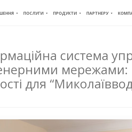
ІШЕННЯ
ПОСЛУГИ
ПРОДУКТИ
ПАРТНЕРУ
КОМПА
рмаційна система уп
енерними мережами: 
сті для “Миколаївво