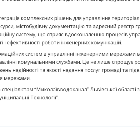
теграція комплексних рішень для управління територі
урси, містобудівну документацію та адресний реєстр г
ційну систему, що сприяє вдосконаленню процесів упра
і і ефективності роботи інженерних комунікацій.
маційних систем в управлінні інженерними мережами 
авлінні комунальними службами. Це не лише спрощує ро
ень надійності та якості надання послуг громаді та пі
ня мережами.
 спеціалістам “Миколаївводоканал” Львівської області з
ніципальні Технології”.