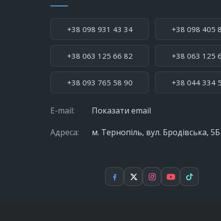
Телефон:
+38 098 931 43 34
+38 098 405 
+38 063 125 66 82
+38 063 125 
+38 093 765 58 90
+38 044 334 
E-mail:
Показати email
Адреса:
м. Тернопіль, вул. Бродівська, 5Б
Facebook
X
Instagram
YouTube
TikTok