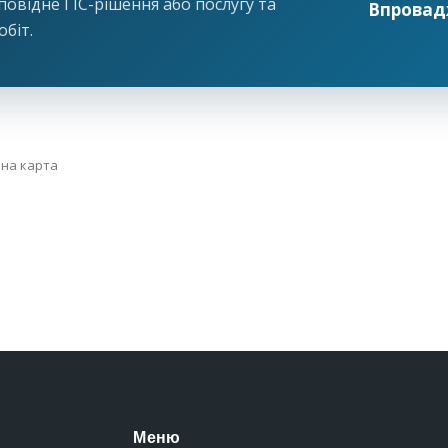
овідне ГІС-рішення або послугу та
Впровад
обіт.
вна карта
Меню