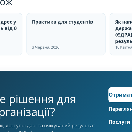
кож
адрес у
Практика для студентів
Як на
ь від 0
держа
(ЄДРА)
резул
3 Червня, 2026
10 Квітня
е рішення для
Отримат
рганізації?
Перегля
Послуги
, доступні дані та очікуваний результат.