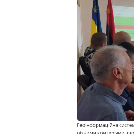
Геоінформаційна система
різними критеріями, щ