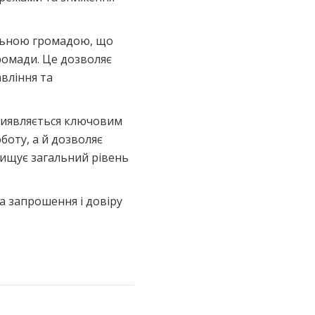
альною громадою, що
ромади. Це дозволяє
вління та
виявляється ключовим
боту, а й дозволяє
двищує загальний рівень
а запрошення і довіру