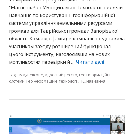
"МагнетікВан Муніципальні Технології провели
навчання по користуванні геоінформаційної
системи управління земельними ресурсами
громади для Таврійської громади Запорізької
області. Команда фахівців компанії представила
учасникам заходу розширений функціонал
цього інструменту, наголосивши на нових
можливостях перевірки й …
Читати далі
Tags:
Magneticone
,
адресний реєстр
,
Геоінформаційні
системи
,
Геоінформаційні технології
,
ГІС
,
навчання