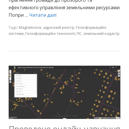
ефективного управління земельними ресурсами.
Попри …
Читати далі
Tags:
Magneticone
,
адресний реєстр
,
Геоінформаційні
системи
,
Геоінформаційні технології
,
ГІС
,
земельний кадастр
Проведено онлайн-навчання