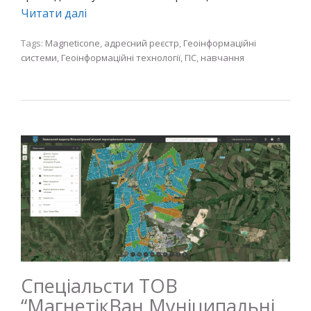
Читати далі
Tags:
Magneticone
,
адресний реєстр
,
Геоінформаційні
системи
,
Геоінформаційні технології
,
ГІС
,
навчання
Спеціальсти ТОВ
“МагнетікВан Муніципальні